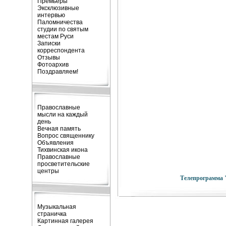
Премьеры
Эксклюзивные
интервью
Паломничества
студии по святым
местам Руси
Записки
корреспондента
Отзывы
Фотоархив
Поздравляем!
Православные
мысли на каждый
день
Вечная память
Вопрос священнику
Объявления
Тихвинская икона
Православные
просветительские
центры
Телепрограмма 
Музыкальная
страничка
Картинная галерея