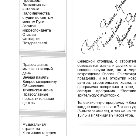
Премьеры
Эксклюзивные
интервью
Паломничества
студии по святым
местам Руси
Записки
корреспондента
Отзывы
Фотоархив
Поздравляем!
Северной столицы, о строител
Православные
освещается жизнь и других епа
мысли на каждый
священнослужители, но и мир
день
возрождение России. Съемочну
Вечная память
празднике, и на открытии нов
Вопрос священнику
центра, строительстве храма, 
Объявления
программах говориться о вере, 
Тихвинская икона
сегодня программа “Вестни
Православные
зрительскую аудиторию.
просветительские
Телевизионную программу «Вест
центры
каждое воскресенье в 7 часов у
(5-ом телеканале), а так же на 
15.45 и в пятницу в 9 часов утра.
Музыкальная
страничка
Картинная галерея