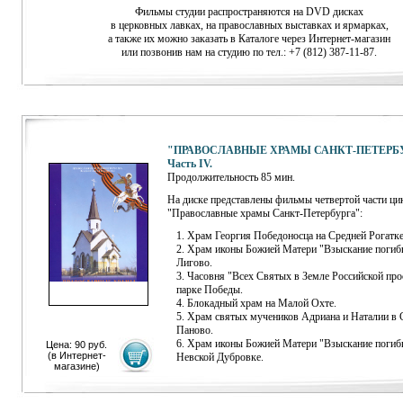
Фильмы студии распространяются на DVD дисках
в церковных лавках, на православных выставках и ярмарках,
а также их можно заказать в Каталоге через
Интернет-магазин
или позвонив нам на студию по тел.: +7 (812) 387-11-87.
"ПРАВОСЛАВНЫЕ ХРАМЫ САНКТ-ПЕТЕРБУ
Часть IV.
Продолжительность 85 мин.
На диске представлены фильмы четвертой части ци
"Православные храмы Санкт-Петербурга":
1. Храм Георгия Победоносца на Средней Рогатке
2. Храм иконы Божией Матери "Взыскание погиб
Лигово.
3. Часовня "Всех Святых в Земле Российской пр
парке Победы.
4. Блокадный храм на Малой Охте.
5. Храм святых мучеников Адриана и Наталии в 
Паново.
6. Храм иконы Божией Матери "Взыскание погиб
Цена: 90 руб.
(
в Интернет-
Невской Дубровке.
магазине)