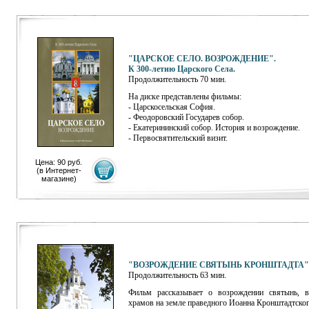
"ЦАРСКОЕ СЕЛО. ВОЗРОЖДЕНИЕ".
К 300-летию Царского Села.
Продолжительность 70 мин.
На диске представлены фильмы:
- Царскосельская София.
- Феодоровский Государев собор.
- Екатерининский собор. История и возрождение.
- Первосвятительский визит.
Цена: 90 руб.
(
в Интернет-
магазине
)
"ВОЗРОЖДЕНИЕ СВЯТЫНЬ КРОНШТАДТА"
Продолжительность 63 мин.
Фильм рассказывает о возрождении святынь, в
храмов на земле праведного Иоанна Кронштадтског