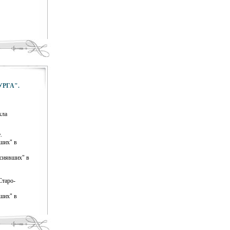
РГА".
кла
.
ших" в
осиявших" в
Старо-
ших" в