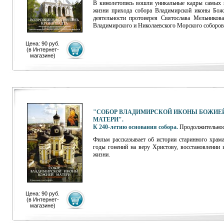
В кинолетопись вошли уникальные кадры самых 
жизни прихода собора Владимирской иконы Бож
деятельности протоиерея Святослава Мельникова
Владимирского и Николаевского Морского соборов
Цена: 90 руб.
(
в Интернет-
магазине
)
"СОБОР ВЛАДИМИРСКОЙ ИКОНЫ БОЖИЕ
МАТЕРИ".
К 240-летию основания собора.
Продолжительнос
Фильм рассказывает об истории старинного храма,
годы гонений на веру Христову, восстановлении 
жизни.
Цена: 90 руб.
(
в Интернет-
магазине
)