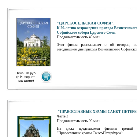
"ЦАРСКОСЕЛЬСКАЯ СОФИЯ".
К 20-летию возрождения прихода Вознесенског
Софийского собора Царского Села.
Продолжительность 40 мин.
Этот фильм рассказывает о об истории, в
сегодняшнем дне прихода Вознесенского Софийског
Цена: 70 руб.
(
в Интернет-
магазине
)
"ПРАВОСЛАВНЫЕ ХРАМЫ САНКТ-ПЕТЕРБ
Часть 3
Продолжительность 90 мин.
На диске представлены фильмы третьей 
"Православные храмы Санкт-Петербурга":