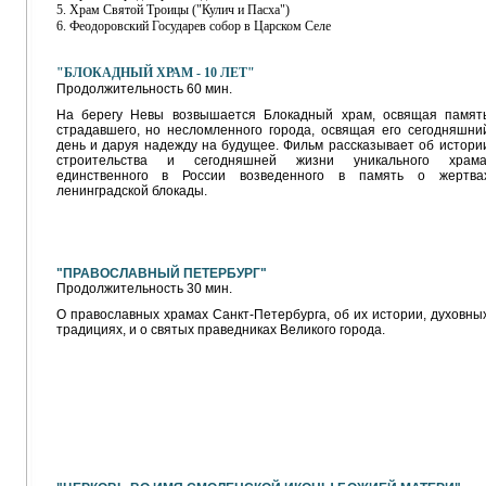
5. Храм Святой Троицы ("Кулич и Пасха")
6. Феодоровский Государев собор в Царском Селе
"
БЛОКАДНЫЙ ХРАМ - 10 ЛЕТ"
Продолжительность 60 мин.
На берегу Невы возвышается Блокадный храм, освящая памят
страдавшего, но несломленного города, освящая его сегодняшни
день и даруя надежду на будущее. Фильм рассказывает об истори
строительства и сегодняшней жизни уникального храма
единственного в России возведенного в память о жертва
ленинградской блокады.
"ПРАВОСЛАВНЫЙ ПЕТЕРБУРГ"
Продолжительность 30 мин.
О православных храмах Санкт-Петербурга, об их истории, духовны
традициях, и о святых праведниках Великого города.