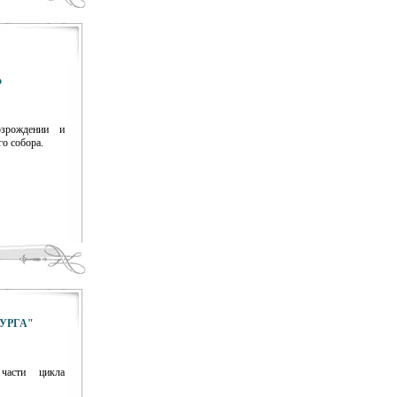
о
озрождении и
о собора.
УРГА"
части цикла