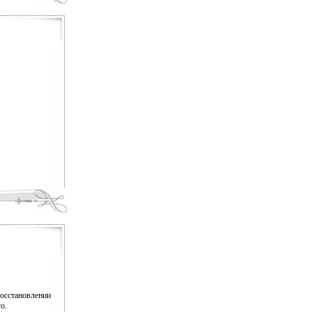
осстановлении
о.