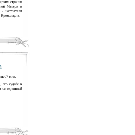
ярких страниц
ией Матери и
 - настоятеля
 Кронштадта.
Й
ть 67 мин.
 его судьбе в
и сегодняшней