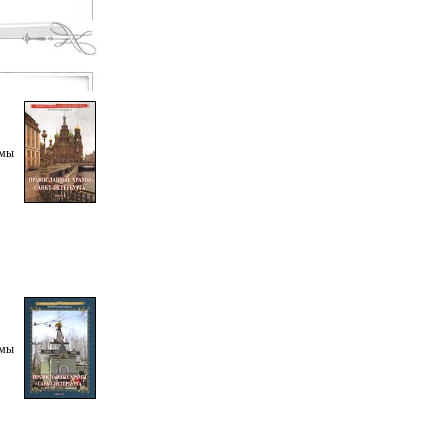
амы
амы