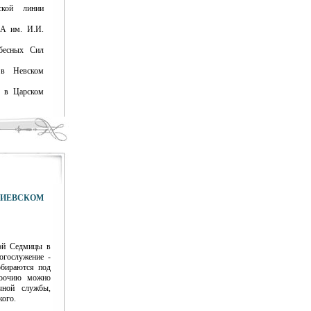
кой линии
МА им. И.И.
бесных Сил
 в Невском
р в Царском
ИЕВСКОМ
ой Седмицы в
огослужение -
обираются под
воочию можно
чной службы,
кого.