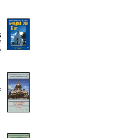
ь
й
и
,
х
х