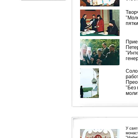
Твор
"Мол
пятк
Прие
Петер
"Инт
гене
Солов
рабо
Прео
"Без 
молит
У свят
монас
"Набир