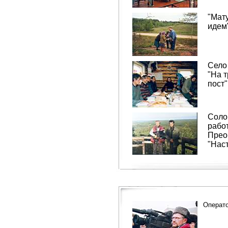
"Мату
идем
Село
"На т
пост"
Солов
рабо
Прео
"Нас
Операто