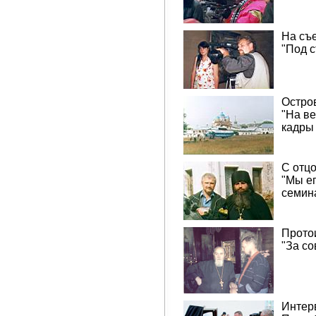
На съ
"Под с
Остро
"На ве
кадры 
С отц
"Мы ег
семин
Прото
"За со
Интер