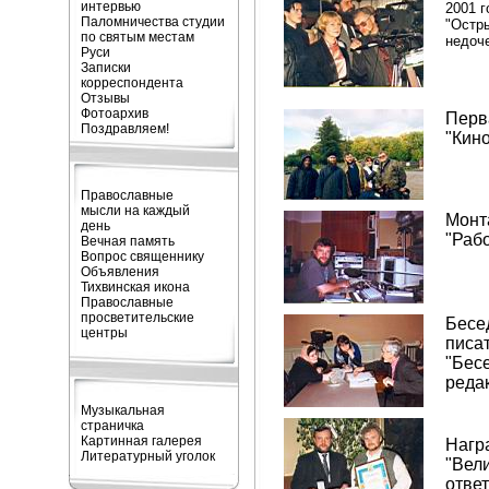
интервью
2001 г
Паломничества студии
"Остры
по святым местам
недоче
Руси
Записки
корреспондента
Отзывы
Фотоархив
Перв
Поздравляем!
"Кино
Православные
мысли на каждый
Монт
день
"Раб
Вечная память
Вопрос священнику
Объявления
Тихвинская икона
Православные
просветительские
Бесед
центры
писа
"Бес
реда
Музыкальная
страничка
Картинная галерея
Нагр
Литературный уголок
"Вел
ответ