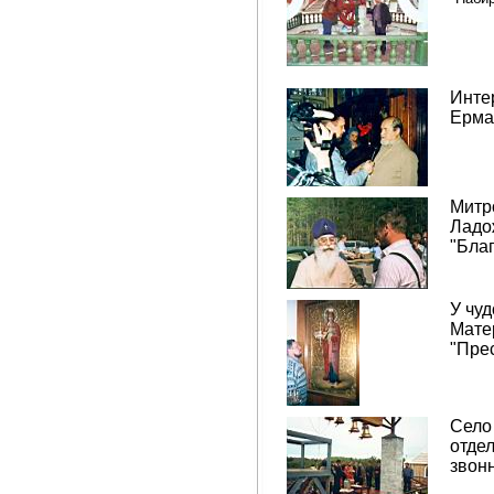
Инте
Ерма
Митр
Ладо
"Бла
У чу
Мате
"Пре
Село
отде
звон