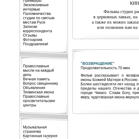
Премьеры
КИН
Эксклюзивные
интервью
Фильмы студии ра
Паломничества
в церковных лавках, на
студии по святым
а также их можно заказа
местам Руси
Записки
или позвонив нам на с
корреспондента
Отзывы
Фотоархив
Поздравляем!
"ВОЗВРАЩЕНИЕ"
Православные
Продолжительность 70 мин.
мысли на каждый
день
Фильм рассказывает о возвра
Вечная память
иконы Божией Матери в Рос
c
ию.
Вопрос священнику
Более шестидесяти лет назад э
Объявления
пределы нашего Отечества и 
Тихвинская икона
городе Чикаго. Слава Богу, п
Православные
миру, чудотворная икона вернула
просветительские
центры
Музыкальная
страничка
Картинная галерея