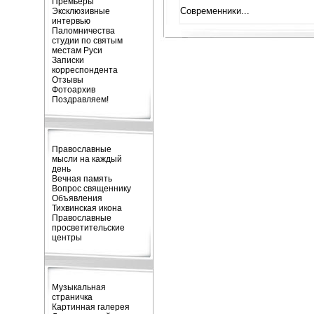
Премьеры
Современники...
Эксклюзивные
интервью
Паломничества
студии по святым
местам Руси
Записки
корреспондента
Отзывы
Фотоархив
Поздравляем!
Православные
мысли на каждый
день
Вечная память
Вопрос священнику
Объявления
Тихвинская икона
Православные
просветительские
центры
Музыкальная
страничка
Картинная галерея