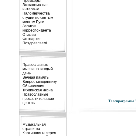
Премьеры
Эксклюзивные
интервью
Паломничества
студии по святым
местам Руси
Записки
корреспондента
Отзывы
Фотоархив
Поздравляем!
Православные
мысли на каждый
день
Вечная память
Вопрос священнику
Объявления
Тихвинская икона
Православные
просветительские
Телепрограмма 
центры
Музыкальная
страничка
Картинная галерея