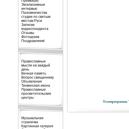
Премьеры
Эксклюзивные
интервью
Паломничества
студии по святым
местам Руси
Записки
корреспондента
Отзывы
Фотоархив
Поздравляем!
Православные
мысли на каждый
день
Вечная память
Вопрос священнику
Объявления
Тихвинская икона
Православные
просветительские
центры
Телепрограмма 
Музыкальная
страничка
Картинная галерея