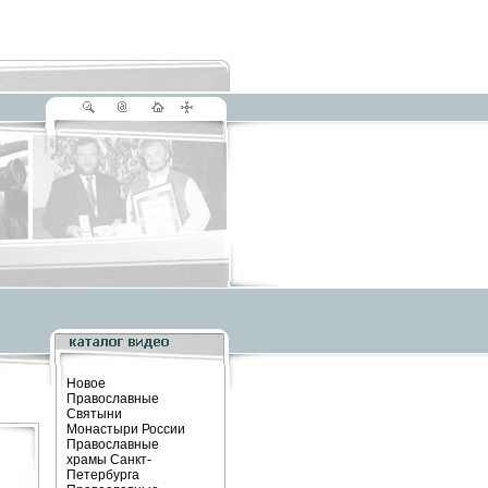
Новое
Православные
Святыни
Монастыри России
Православные
храмы Санкт-
Петербурга