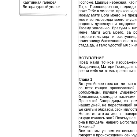
Картинная галерея
Госпоже, Царице небесная. Кто 
Литературный уголок
Ты, о, Пренепорочная, надеждо
паче Тебе в милости; приклони,
моему, Мати Бога моего, не пре
мое и вопль сердца моего внуши
радость душевную и подкрепи 
Твоему хвалению. Вразуми и нау
мене, Мати Бога моего, за р
покровительница и заступни
пристанищу блаженнаго онаго по
стада да, и тамо удостой мя с ни
ВСТУПЛЕНИЕ.
Пред нами точное изображени
Владычицы, Матери Господа и на
осени себя читатель крестным з
Глава 1
Вот уже более трех сот лет как 
со всех концов православной
богомольцы, ищущие душевног
болезнями, ежегодно тысячами 
Пресвятой Богородицы, со вре
наших дней, не перестающей о
Ее святым образом, свои милост
Но что же это за икона - навер
откуда взялась она? Почему наз
она в приделы нашего Богоспаса
Тихвина?
Все это мы узнаем из письмен
говорят о происхождении сей чу