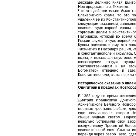
державе Великого Князя Дмитр
Новгородских, на р. Тихвинке.
Что это действительно была та
Влахернского храма, то это п
удаления ее из Константинополя
следующим сказанием, занесенн
явления чудотворной иконы в
торговым делам в Константино
Патриарха, который во время б
России слухов о чудотворной и
Купцы рассказали ему, что зн
Тихвинских и Патриарх решил, ч
в Константинополе и скрылась. О
икона, и показывал опустелое м
возвращении оттуда, куп
соотечественникам и на эт
Богоматери отведено и зде
Константинополе, в столпе, или 
Историческое сказание о явле
Одигитрии в пределах Новгород
В 1383 году во время княжения
Дмитрия Иоанновича Донског
Архиепископе Великого Новгоро
местные крестьяне-рыбаки, дов
еще называвшееся озером Не
свыше чудным светом. Пораж
невольно устремили свои взор
воздухе икону Пресвятой Богоро
ослепительный свет. Святая ик
перейдя через озеро Нево, сде