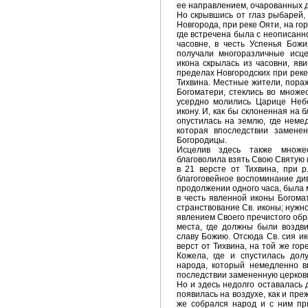
ее направлением, очарованных 
Но скрывшись от глаз рыбарей, 
Новгорода, при реке Ояти, на гор
где встречена была с неописанн
часовне, в честь Успенья Бож
получали многоразличные исц
икона скрылась из часовни, яви
пределах Новгородских при реке
Тихвина. Местные жители, пора
Богоматери, стеклись во множес
усердно молились Царице Неб
икону. И, как бы склоненная на 
опустилась на землю, где неме
которая впоследствии замене
Богородицы.
Исцелив здесь также множе
благоволила взять Свою Святую и
в 21 версте от Тихвина, при 
благоговейное воспоминание див
продолжении одного часа, была 
в честь явленной иконы Богома
странствование Св. иконы; нужн
явлением Своего пречистого обр
места, где должны были воздви
славу Божию. Отсюда Св. сия ик
верст от Тихвина, на той же го
Кожела, где и спустилась дол
народа, который немедленно в
последствии замененную церковь
Но и здесь недолго оставалась 
появилась на воздухе, как и пре
же собрался народ и с ним пр