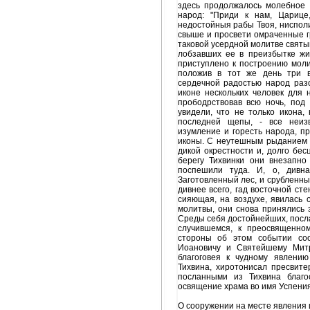
здесь продолжалось молебное 
народ: "Приди к нам, Царице
недостойныя рабы Твоя, ниспол
свыше и просвети омраченные г
таковой усердной молитве святы
лобзавших ее в преизбытке ж
приступлено к построению моли
положив в тот же день три в
сердечной радостью народ раз
иконе нескольких человек для 
прободрствовав всю ночь, под 
увидели, что не только икона,
последней щепы, - все неиз
изумление и горесть народа, п
иконы. С неутешным рыданием 
дикой окрестности и, долго бес
берегу Тихвинки они внезапно
поспешили туда. И, о, дивн
Заготовленный лес, и срубленные 
дивнее всего, гад восточной сте
сияющая, на воздухе, явилась 
молитвы, они снова принялись з
Среды себя достойнейших, посла
случившемся, к преосвященно
стороны об этом событии со
Иоановичу и Святейшему Митр
благоговея к чудному явлени
Тихвина, хиротонисал пресвите
посланными из Тихвина благо
освящение храма во имя Успени
О сооружении на месте явления 