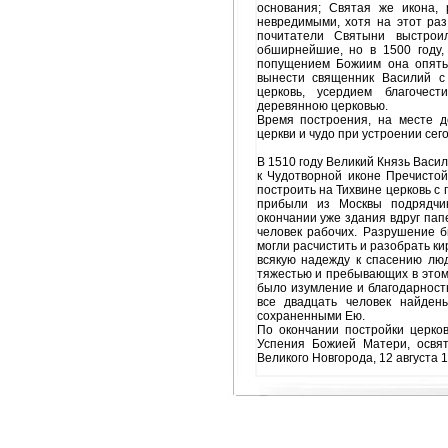
основания; Святая же икона, 
невредимыми, хотя на этот ра
почитатели Святыни выстрои
обширнейшие, но в 1500 году, 
попущением Божиим она опять 
вынести священник Василий с
церковь, усердием благочес
деревянною церковью.
Время построения, на месте д
церкви и чудо при устроении сего
В 1510 году Великий Князь Васи
к Чудотворной иконе Пречистой
построить на Тихвине церковь с
прибыли из Москвы подрядчи
окончании уже здания вдруг пап
человек рабочих. Разрушение б
могли расчистить и разобрать к
всякую надежду к спасению лю
тяжестью и пребывающих в этом 
было изумление и благодарност
все двадцать человек найден
сохраненными Ею.
По окончании постройки церков
Успения Божией Матери, освя
Великого Новгорода, 12 августа 1