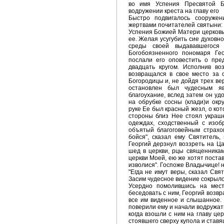
во имя Успения Пресвятой 
водружении креста на главу его
Быстро подвигалось сооруже
жертвами почитателей святыни: 
Успения Божией Матери церковь 
ее. Желая усугубить сие духовн
среды своей выдававшегося 
Богобоязненного пономаря Ге
послали его оповестить о пре
двадцать кругом. Исполнив во
возвращался в свое место за 
Богородицы и, не дойдя трех вер
остановлен был чудесным яв
благоухание, вслед затем он у
на обрубке сосны (клади)и ок
руке Ее был красный жезл, о кот
стороны близ Нее стоял украш
одеждах, сходственный с изоб
объятый благоговейным страхо
бойся", сказал ему Святитель, 
Георгий дерзнул воззреть на Ца
шед в церкви, рцы священникам
церкви Моей, ею же хотят постав
изволися". Госпоже Владычице! н
"Егда не имут веры, сказал Свя
Засим чудесное видение сокрыло
Усердно помолившись на мест
беседовать с ним, Георгий возв
все им виденное и слышанное. 
поверили ему и начали водружат
когда взошли с ним на главу це
стоявшего сверху купола и ставя