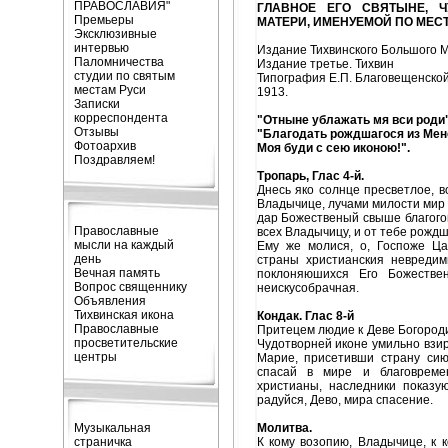
ПРАВОСЛАВИЯ"
ГЛАВНОЕ ЕГО СВЯТЫНЕ, Ч
Премьеры
МАТЕРИ, ИМЕНУЕМОЙ ПО МЕС
Эксклюзивные
интервью
Издание Тихвинского Большого 
Паломничества
Издание третье. Тихвин
студии по святым
Типография Е.П. Благовещенской,
местам Руси
1913.
Записки
корреспондента
"Отныне ублажать мя вси роди"
Отзывы
"Благодать рождшагося из Мен
Фотоархив
Моя буди с сею иконою!".
Поздравляем!
Тропарь, Глас 4-й.
Днесь яко солнце пресветлое, в
Владычице, лучами милости мир 
дар Божественый свыше благого
Православные
всех Владычицу, и от тебе рожд
мысли на каждый
Ему же молися, о, Госпоже Ца
день
страны христианския невредим
Вечная память
поклоняюшихся Его Божествен
Вопрос священнику
неискусобрачная.
Объявления
Тихвинская икона
Кондак. Глас 8-й
Православные
Притецем людие к Деве Богороди
просветительские
Чудотворней иконе умильно взи
центры
Марие, присетивши страну сию
спасай в мире и благовреме
христианы, наследники показу
радуйся, Дево, мира спасение.
Музыкальная
Молитва.
страничка
К кому возопию, Владычице, к к