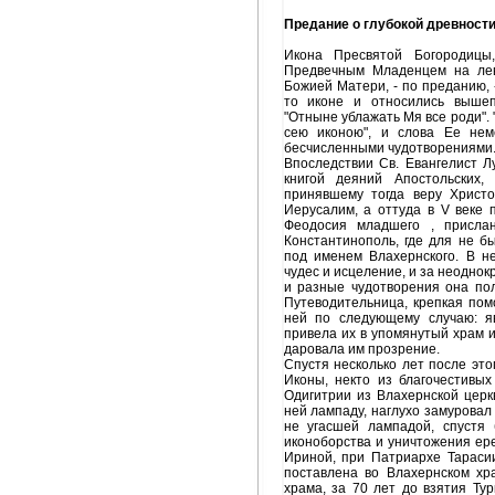
Предание о глубокой древност
Икона Пресвятой Богородицы,
Предвечным Младенцем на лев
Божией Матери, - по преданию, 
то иконе и относились вышеп
"Отныне ублажать Мя все роди".
сею иконою", и слова Ее нем
бесчисленными чудотворениями
Впоследствии Св. Евангелист Лу
книгой деяний Апостольских
принявшему тогда веру Христ
Иерусалим, а оттуда в
V
веке п
Феодосия младшего , присла
Константинополь, где для не б
под именем Влахернского. В н
чудес и исцеление, и за неодно
и разные чудотворения она пол
Путеводительница, крепкая пом
ней по следующему случаю: я
привела их в упомянутый храм и
даровала им прозрение.
Спустя несколько лет после этог
Иконы, некто из благочестивы
Одигитрии из Влахернской церк
ней лампаду, наглухо замуровал 
не угасшей лампадой, спустя
иконоборства и уничтожения ере
Ириной, при Патриархе Тарасии
поставлена во Влахернском хр
храма, за 70 лет до взятия Тур