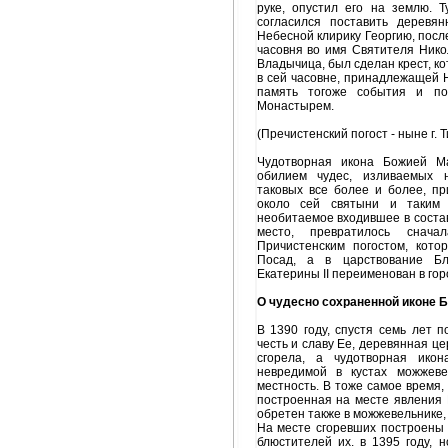
руке, опустил его на землю. 
согласился поставить деревя
Небесной клирику Георгию, посл
часовня во имя Святителя Никол
Владычица, был сделан крест, к
в сей часовне, принадлежащей 
память тогоже события и по
Монастырем.
(Пречистенский погост - ныне г. Т
Чудотворная икона Божией Ма
обилием чудес, изливаемых н
таковых все более и более, пр
около сей святыни и таким 
необитаемое входившее в состав
место, превратилось снача
Причистенским погостом, кот
Посад, а в царствование Бл
Екатерины II переименован в гор
О чудесно сохраненной иконе 
В 1390 году, спустя семь лет 
честь и славу Ее, деревянная це
сгорела, а чудотворная икон
невредимой в кустах можжеве
местность. В тоже самое время, 
построенная на месте явления 
обретен также в можжевельнике,
На месте сгоревших построены 
блюстителей их. в 1395 году, 