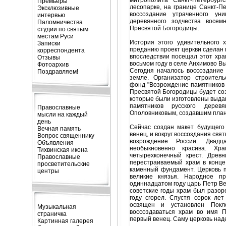
митрополита Санкт-Петербург
Премьеры
лесопарке, на границе Санкт-Пе
Эксклюзивные
воссоздание утраченного уни
интервью
деревянного зодчества восем
Паломничества
Пресвятой Богородицы.
студии по святым
местам Руси
История этого удивительного 
Записки
преданию проект церкви сделан 
корреспондента
впоследствии посещал этот хра
Отзывы
восьмом году в селе Анхимово Вы
Фотоархив
Сегодня началось воссоздание
Поздравляем!
земле. Организатор строитель
фонд "Возрождение памятников 
Пресвятой Богородицы будет со
которые были изготовлены выд
памятников русского деревя
Православные
Ополовниковым, создавшим план 
мысли на каждый
день
Cейчас создан макет будущего
Вечная память
венец, и вокруг воссоздания св
Вопрос священнику
возрождение России. Двадц
Объявления
необыкновенно красива. Хр
Тихвинская икона
четырехконечный крест. Древ
Православные
перестраиваемый храм в конце
просветительские
каменный фундамент. Церковь 
центры
великие князья. Народное п
одиннадцатом году царь Петр Ве
советские годы храм был разор
году сгорел. Спустя сорок ле
освящен и установлен Покл
Музыкальная
воссоздаваться храм во имя 
страничка
первый венец. Саму церковь наде
Картинная галерея