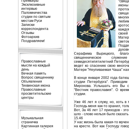
Премьеры
"свящ
Эксклюзивные
иконы
интервью
прото
Паломничества
свяще
студии по святым
многи
местам Руси
любим
Записки
кротос
корреспондента
каждо
Отзывы
своей
Фотоархив
Матер
Поздравляем!
свет
Подд
духов
Серафима Вырицкого, благ
священническое служе
Православные
семидесятипятилетний Петербу
мысли на каждый
ведет ко спасению свою многоч
день
Матери "Неупиваемая Чаша" нахо
Вечная память
Вопрос священнику
В конце января 2002 года батю
Объявления
студии Петербурга". Приводи
Тихвинская икона
Миронова. Услышать его Вы с
Православные
"Вестник православия". О вре
просветительские
студии.
центры
Уже 46 лет я служу, но, хоть в
Господь меня как-то хранил, толь
Вот, За 46 лет 17 приходов - эт
шло - слово нельзя было сказать
Музыкальная
15.46
страничка
У нас жизнь была какая-то муче
Картинная галерея
на кресте. Вот как Господу говор