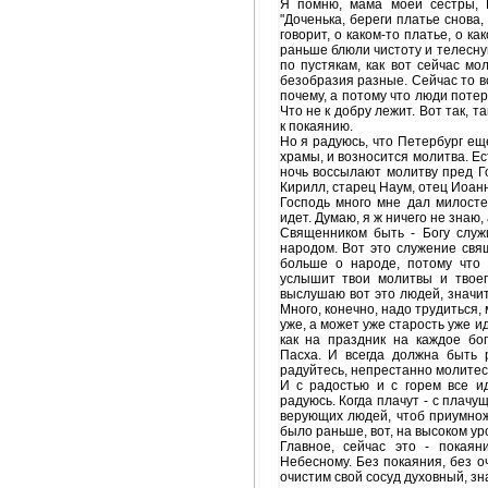
Я помню, мама моей сестры, Ц
"Доченька, береги платье снова,
говорит, о каком-то платье, о ка
раньше блюли чистоту и телесну
по пустякам, как вот сейчас мо
безобразия разные. Сейчас то в
почему, а потому что люди потер
Что не к добру лежит. Вот так, т
к покаянию.
Но я радуюсь, что Петербург ещ
храмы, и возносится молитва. Ес
ночь воссылают молитву пред Го
Кирилл, старец Наум, отец Иоанн
Господь много мне дал милосте
идет. Думаю, я ж ничего не знаю, 
Священником быть - Богу служи
народом. Вот это служение свя
больше о народе, потому что
услышит твои молитвы и твоего
выслушаю вот это людей, значит
Много, конечно, надо трудиться,
уже, а может уже старость уже 
как на праздник на каждое бог
Пасха. И всегда должна быть р
радуйтесь, непрестанно молитесь
И с радостью и с горем все и
радуюсь. Когда плачут - с плачу
верующих людей, чтоб приумножи
было раньше, вот, на высоком ур
Главное, сейчас это - покая
Небесному. Без покаяния, без о
очистим свой сосуд духовный, зн