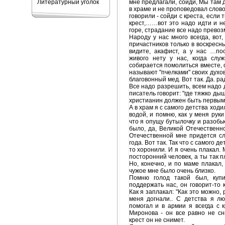
Литературный уголок
мне предлагали, сойди, Мы там 
в храме и не проповедовал слово
говорили - сойди с креста, если 
крест,……вот это надо идти и не
горе, страдание все надо превоз
Народу у нас много всегда, вот
причастников только в воскресны
видите, акафист, а у нас …по
живого нету у нас, когда слу
собирается помолиться вместе, 
называют "пчелками" своих духов
благовонный мед. Вот так. Да. ра
Все надо разрешить, всем надо д
писатель говорит: "где тяжко ды
христианин должен быть первым 
А в храм я с самого детства ход
водой, и помню, как у меня руки
что я опущу бутылочку и разобь
было, да, Великой Отечественн
Отечественной мне придется сл
года. Вот так. Так что с самого д
то хоронили. И я очень плакал. М
посторонний человек, а ты так п
Но, конечно, и по маме плакал, 
чужое мне было очень близко.
Помню голод такой был, купи
поддержать нас, он говорит-то 
Как я заплакал: "Как это можно,
меня догнали.. С детства я лю
помогал и в армии я всегда с к
Миронова - он все равно не сн
крест он не снимет.