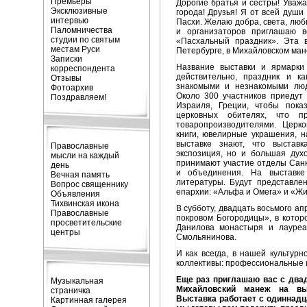
Премьеры
Дорогие братья и сестры! Уваж
Эксклюзивные
города! Друзья! Я от всей души
интервью
Пасхи. Желаю добра, света, люб
Паломничества
и организаторов приглашаю в
студии по святым
«Пасхальный праздник». Эта 
местам Руси
Петербурге, в Михайловском ман
Записки
Название выставки и ярмарки
корреспондента
действительно, праздник и к
Отзывы
знакомыми и незнакомыми люд
Фотоархив
Около 300 участников приедут 
Поздравляем!
Израиля, Греции, чтобы пока
церковных обителях, что п
товаропроизводителями. Церко
книги, ювелирные украшения, 
выставке знают, что выстав
Православные
экспозиция, но и большая духо
мысли на каждый
принимают участие отделы Санк
день
и объединения. На выставке
Вечная память
литературы. Будут представле
Вопрос священнику
епархии: «Альфа и Омега» и «Жи
Объявления
Тихвинская икона
В субботу, двадцать восьмого а
Православные
покровом Богородицы», в котор
просветительские
Данилова монастыря и лауреа
центры
Смольянинова.
И как всегда, в нашей культур
коллективы: профессиональные и
Еще раз приглашаю вас с двад
Музыкальная
Михайловский манеж на выс
страничка
Выставка работает с одиннадц
Картинная галерея