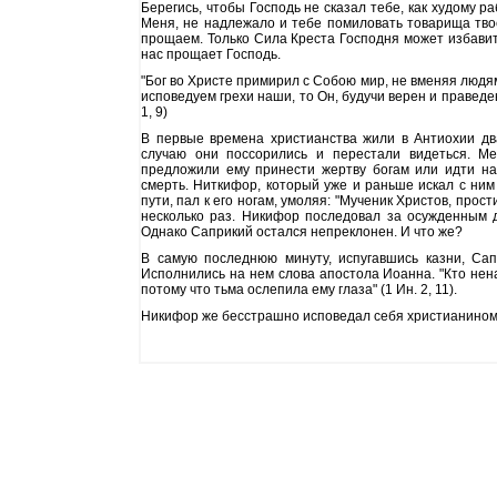
Берегись, чтобы Господь не сказал тебе, как худому ра
Меня, не надлежало и тебе помиловать товарища твое
прощаем. Только Сила Креста Господня может избавить
нас прощает Господь.
"Бог во Христе примирил с Собою мир, не вменяя людям 
исповедуем грехи наши, то Он, будучи верен и праведен
1, 9)
В первые времена христианства жили в Антиохии дв
случаю они поссорились и перестали видеться. Ме
предложили ему принести жертву богам или идти на
смерть. Ниткифор, который уже и раньше искал с ним
пути, пал к его ногам, умоляя: "Мученик Христов, прос
несколько раз. Никифор последовал за осужденным 
Однако Саприкий остался непреклонен. И что же?
В самую последнюю минуту, испугавшись казни, Сап
Исполнились на нем слова апостола Иоанна. "Кто ненав
потому что тьма ослепила ему глаза" (1 Ин. 2, 11).
Никифор же бесстрашно исповедал себя христианином 