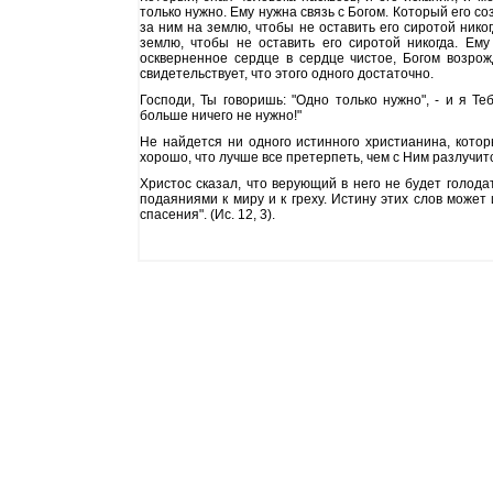
только нужно. Ему нужна связь с Богом. Который его с
за ним на землю, чтобы не оставить его сиротой нико
землю, чтобы не оставить его сиротой никогда. Ем
оскверненное сердце в сердце чистое, Богом возрож
свидетельствует, что этого одного достаточно.
Господи, Ты говоришь: "Одно только нужно", - и я Т
больше ничего не нужно!"
Не найдется ни одного истинного христианина, котор
хорошо, что лучше все претерпеть, чем с Ним разлучит
Христос сказал, что верующий в него не будет голода
подаяниями к миру и к греху. Истину этих слов может
спасения". (Ис. 12, 3).