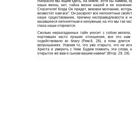
Напрасно мы ищем здесь, на земле, хотя бы намека, 
наша жизнь; нет, тайна жизни нашей и ее значение
Спасителя! Когда Он придет, вековое молчание, котор
возвестит нам все". Он раскроет все непонятные свой
наше существование, причину несправедливости и н
казавшееся непонятным и ненужным, на что мы так част
глаза наши откроются.
Сколько неразгаданных тайн уносит с собою могила, 
портивших часто лучшие отношения, все это нам с
содействовало ко благу (Рим.8, 28), а пока длитс
вопрошаниях. Усвоим то, что уже открыто, что не ис
Христа и умереть с Ним. Будем помнить эти слова, 
открытое же вам и сынам вашим навеки" (Втор. 29, 29).