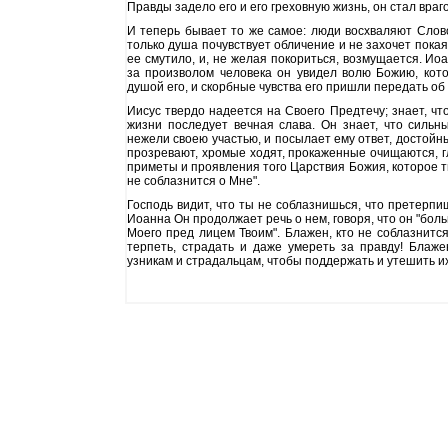
Правды задело его и его греховную жизнь, он стал враг
И теперь бывает то же самое: люди восхваляют Слово
только душа почувствует обличение и не захочет покая
ее смутило, и, не желая покориться, возмущается. Ио
за произволом человека он увидел волю Божию, кот
душой его, и скорбные чувства его пришли передать об 
Иисус твердо надеется на Своего Предтечу; знает, чт
жизни последует вечная слава. Он знает, что силь
нежели своею участью, и посылает ему ответ, достойны
прозревают, хромые ходят, прокаженные очищаются, гл
приметы и проявления того Царствия Божия, которое ты
не соблазнится о Мне".
Господь видит, что ты не соблазнишься, что претерпи
Иоанна Он продолжает речь о нем, говоря, что он "боль
Моего пред лицем Твоим". Блажен, кто не соблазнится
терпеть, страдать и даже умереть за правду! Блаж
узникам и страдальцам, чтобы поддержать и утешить и